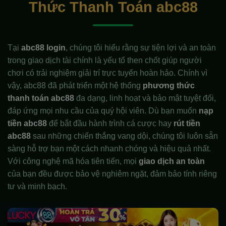
Thức Thanh Toán abc88
Tại
abc88 login
, chúng tôi hiểu rằng sự tiện lợi và an toàn
trong giao dịch tài chính là yếu tố then chốt giúp người
chơi có trải nghiệm giải trí trực tuyến hoàn hảo. Chính vì
vậy, abc88 đã phát triển một hệ thống
phương thức
thanh toán abc88
đa dạng, linh hoạt và bảo mật tuyệt đối,
đáp ứng mọi nhu cầu của quý hội viên. Dù bạn muốn
nạp
tiền abc88
để bắt đầu hành trình cá cược hay
rút tiền
abc88
sau những chiến thắng vang dội, chúng tôi luôn sẵn
sàng hỗ trợ bạn một cách nhanh chóng và hiệu quả nhất.
Với công nghệ mã hóa tiên tiến, mọi
giao dịch an toàn
của bạn đều được bảo vệ nghiêm ngặt, đảm bảo tính riêng
tư và minh bạch.