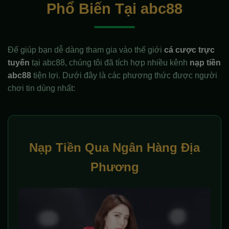
Phổ Biến Tại abc88
Để giúp bạn dễ dàng tham gia vào thế giới
cá cược trực
tuyến
tại abc88, chúng tôi đã tích hợp nhiều kênh
nạp tiền
abc88
tiện lợi. Dưới đây là các phương thức được người
chơi tin dùng nhất:
Nạp Tiền Qua Ngân Hàng Địa
Phương