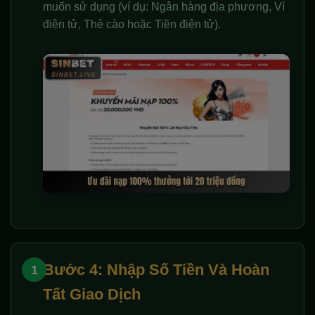
muốn sử dụng (ví dụ: Ngân hàng địa phương, Ví
điện tử, Thẻ cào hoặc Tiền điện tử).
Bước 4: Nhập Số Tiền Và Hoàn
Tất Giao Dịch