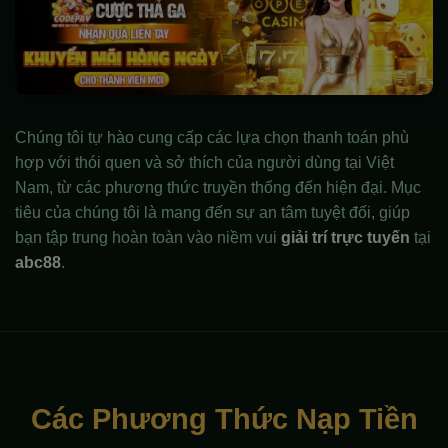
Chúng tôi tự hào cung cấp các lựa chọn thanh toán phù
hợp với thói quen và sở thích của người dùng tại Việt
Nam, từ các phương thức truyền thống đến hiện đại. Mục
tiêu của chúng tôi là mang đến sự an tâm tuyệt đối, giúp
bạn tập trung hoàn toàn vào niềm vui
giải trí trực tuyến
tại
abc88
.
Các Phương Thức Nạp Tiền