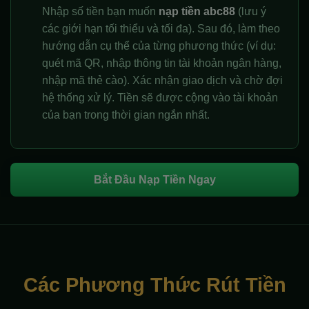
Nhập số tiền bạn muốn
nạp tiền abc88
(lưu ý
các giới hạn tối thiểu và tối đa). Sau đó, làm theo
hướng dẫn cụ thể của từng phương thức (ví dụ:
quét mã QR, nhập thông tin tài khoản ngân hàng,
nhập mã thẻ cào). Xác nhận giao dịch và chờ đợi
hệ thống xử lý. Tiền sẽ được cộng vào tài khoản
của bạn trong thời gian ngắn nhất.
Bắt Đầu Nạp Tiền Ngay
Các Phương Thức Rút Tiền