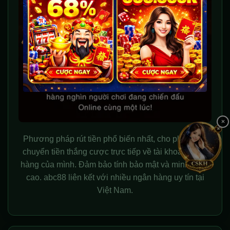
×
Phương pháp rút tiền phổ biến nhất, cho phép bạn
chuyển tiền thắng cược trực tiếp về tài khoản ngân
hàng của mình. Đảm bảo tính bảo mật và minh bạch
cao. abc88 liên kết với nhiều ngân hàng uy tín tại
Việt Nam.