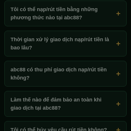
Tôi có thể nạp/rút tiền bằng những
+
phương thức nào tại abc88?
Thời gian xử lý giao dịch nạp/rút tiền là
+
bao lâu?
abc88 có thu phí giao dịch nạp/rút tiền
+
không?
Làm thế nào để đảm bảo an toàn khi
+
giao dịch tại abc88?
+
Tôi có thể hủy yêu cầu rút tiền không?