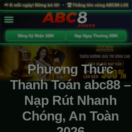
📢
ngày! Đừng bỏ lỡ!
🏆 Thắng lớn cùng ABC88 LOGIN! Tham gia 
•
Đăng Ký Nhận 188K
Nạp Ngay Thưởng 288K
Phương Thức
Thanh Toán abc88 –
Nạp Rút Nhanh
Chóng, An Toàn
2026