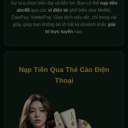
Sự lựa chọn hiện đại và tiện lợi. Bạn có thể
nạp tiền
abc88
qua các
ví điện tử
phổ biến như MoMo,
ZaloPay, ViettelPay. Giao dịch siêu tốc, chỉ trong vài
giây, giúp bạn không bỏ lỡ bất kỳ khoảnh khắc
giải
trí trực tuyến
nào.
Nạp Tiền Qua Thẻ Cào Điện
Thoại