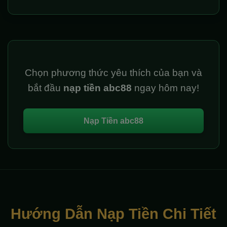
Chọn phương thức yêu thích của bạn và
bắt đầu
nạp tiền abc88
ngay hôm nay!
Nạp Tiền abc88
Hướng Dẫn Nạp Tiền Chi Tiết