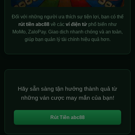
Đối với những người ưa thích sự tiện lợi, bạn có thể
rút tiền abc88
về các
ví điện tử
phổ biến như
MoMo, ZaloPay. Giao dịch nhanh chóng và an toàn,
giúp bạn quản lý tài chính hiệu quả hơn.
Hãy sẵn sàng tận hưởng thành quả từ
những ván cược may mắn của bạn!
Rút Tiền abc88