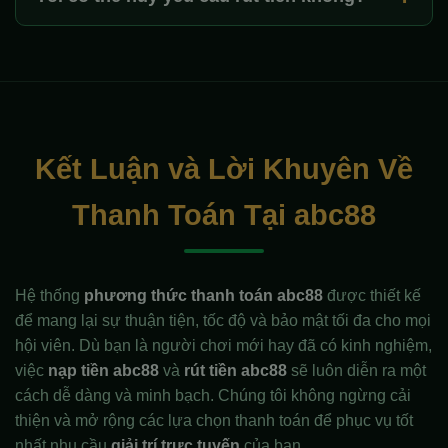
Kết Luận và Lời Khuyên Về
Thanh Toán Tại abc88
Hệ thống
phương thức thanh toán abc88
được thiết kế
để mang lại sự thuận tiện, tốc độ và bảo mật tối đa cho mọi
hội viên. Dù bạn là người chơi mới hay đã có kinh nghiệm,
việc
nạp tiền abc88
và
rút tiền abc88
sẽ luôn diễn ra một
cách dễ dàng và minh bạch. Chúng tôi không ngừng cải
thiện và mở rộng các lựa chọn thanh toán để phục vụ tốt
nhất nhu cầu
giải trí trực tuyến
của bạn.