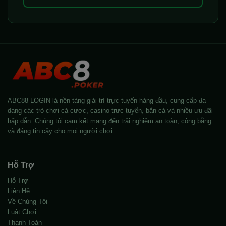
ABC88 LOGIN là nền tảng giải trí trực tuyến hàng đầu, cung cấp đa
dạng các trò chơi cá cược, casino trực tuyến, bắn cá và nhiều ưu đãi
hấp dẫn. Chúng tôi cam kết mang đến trải nghiệm an toàn, công bằng
và đáng tin cậy cho mọi người chơi.
Hỗ Trợ
Hỗ Trợ
Liên Hệ
Về Chúng Tôi
Luật Chơi
Thanh Toán