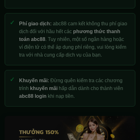
Phí giao dịch:
abc88 cam kết không thu phí giao
dịch đối với hầu hết các
phương thức thanh
toán abc88
. Tuy nhiên, một số ngân hàng hoặc
ví điện tử có thể áp dụng phí riêng, vui lòng kiểm
tra với nhà cung cấp dịch vụ của bạn.
Khuyến mãi:
Đừng quên kiểm tra các chương
trình
khuyến mãi
hấp dẫn dành cho thành viên
abc88 login
khi nạp tiền.