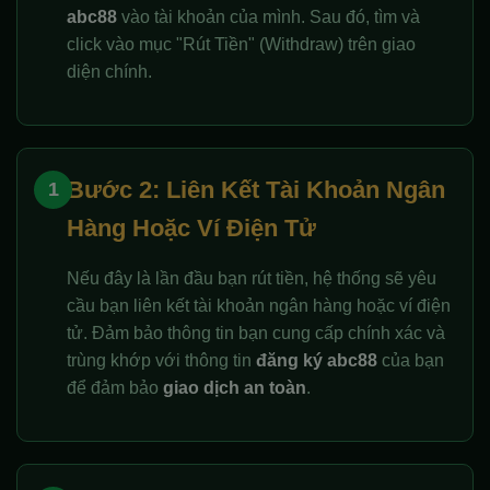
abc88
vào tài khoản của mình. Sau đó, tìm và
click vào mục "Rút Tiền" (Withdraw) trên giao
diện chính.
Bước 2: Liên Kết Tài Khoản Ngân
Hàng Hoặc Ví Điện Tử
Nếu đây là lần đầu bạn rút tiền, hệ thống sẽ yêu
cầu bạn liên kết tài khoản ngân hàng hoặc ví điện
tử. Đảm bảo thông tin bạn cung cấp chính xác và
trùng khớp với thông tin
đăng ký abc88
của bạn
để đảm bảo
giao dịch an toàn
.