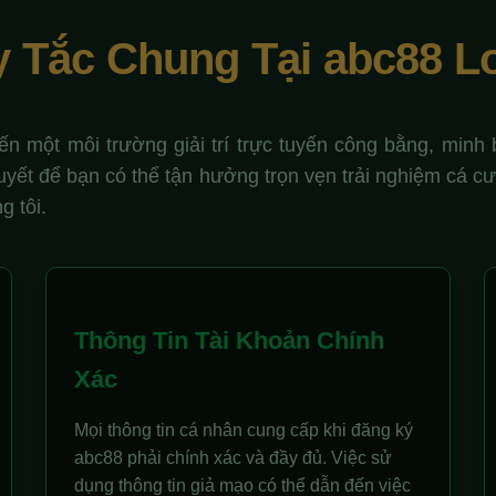
 Tắc Chung Tại abc88 L
n một môi trường giải trí trực tuyến công bằng, minh 
quyết để bạn có thể tận hưởng trọn vẹn trải nghiệm cá c
g tôi.
Thông Tin Tài Khoản Chính
Xác
Mọi thông tin cá nhân cung cấp khi đăng ký
abc88 phải chính xác và đầy đủ. Việc sử
dụng thông tin giả mạo có thể dẫn đến việc