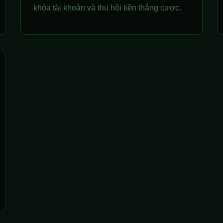
khóa tài khoản và thu hồi tiền thắng cược.