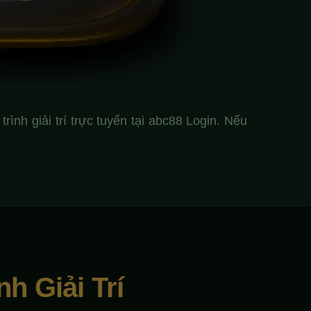
rình giải trí trực tuyến tại abc88 Login. Nếu
h Giải Trí