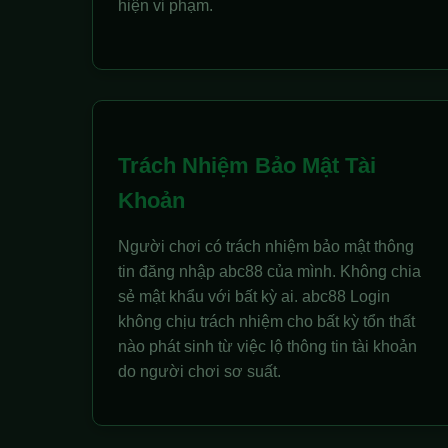
hiện vi phạm.
Trách Nhiệm Bảo Mật Tài
Khoản
Người chơi có trách nhiệm bảo mật thông
tin đăng nhập abc88 của mình. Không chia
sẻ mật khẩu với bất kỳ ai. abc88 Login
không chịu trách nhiệm cho bất kỳ tổn thất
nào phát sinh từ việc lộ thông tin tài khoản
do người chơi sơ suất.