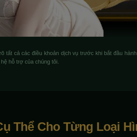
 tất cả các điều khoản dịch vụ trước khi bắt đầu hành t
hệ hỗ trợ của chúng tôi.
ụ Thể Cho Từng Loại Hìn