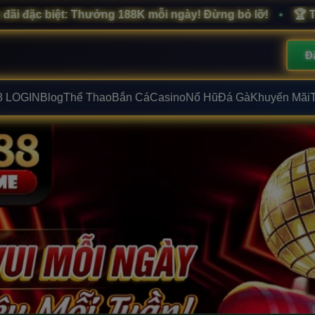
biệt: Thưởng 188K mỗi ngày! Đừng bỏ lỡ!
•
🏆 Thắng lớn
Đ
 LOGIN
Blog
Thể Thao
Bắn Cá
Casino
Nổ Hũ
Đá Gà
Khuyến Mãi