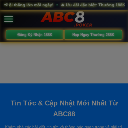
📢
 hội thắng lớn mỗi ngày!
🔥 Ưu đãi đặc biệt: Thưởng 188K mỗ
•
Đăng Ký Nhận 188K
Nạp Ngay Thưởng 288K
Tin Tức & Cập Nhật Mới Nhất Từ
ABC88
Khám phá các bài viết, tin tức và thông báo quan trọng về giải trí,