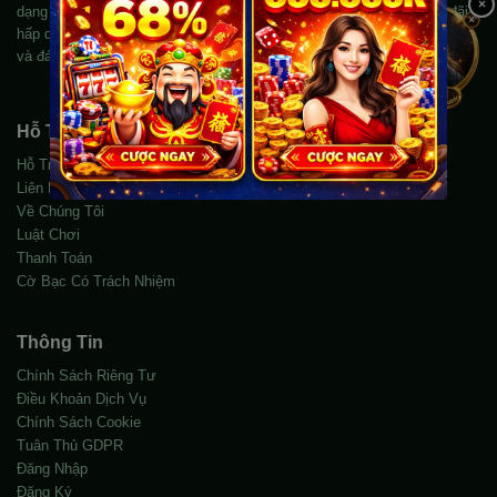
×
dạng các trò chơi cá cược, casino trực tuyến, bắn cá và nhiều ưu đãi
hấp dẫn. Chúng tôi cam kết mang đến trải nghiệm an toàn, công bằng
và đáng tin cậy cho mọi người chơi.
Hỗ Trợ
Hỗ Trợ
Liên Hệ
Về Chúng Tôi
Luật Chơi
Thanh Toán
Cờ Bạc Có Trách Nhiệm
Thông Tin
Chính Sách Riêng Tư
Điều Khoản Dịch Vụ
Chính Sách Cookie
Tuân Thủ GDPR
Đăng Nhập
Đăng Ký