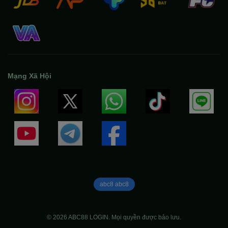
Mạng Xã Hội
abc8 abc8
©
2026
ABC88 LOGIN. Mọi quyền được bảo lưu.