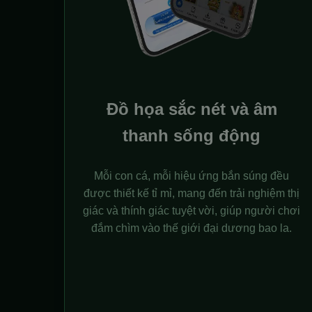
Đồ họa sắc nét và âm
thanh sống động
Mỗi con cá, mỗi hiệu ứng bắn súng đều
được thiết kế tỉ mỉ, mang đến trải nghiệm thị
giác và thính giác tuyệt vời, giúp người chơi
đắm chìm vào thế giới đại dương bao la.