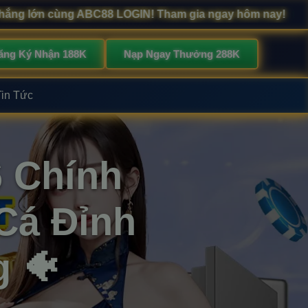
cùng ABC88 LOGIN! Tham gia ngay hôm nay!
•
🎁 Đăng 
ăng Ký Nhận 188K
Nạp Ngay Thưởng 288K
Tin Tức
 Chính
Cá Đỉnh
 🐠