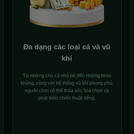
Đa dạng các loại cá và vũ
khí
Từ những chú cá nhỏ bé đến những boss
khủng, cùng với hệ thống vũ khí phong phú,
người chơi có thể thỏa sức lựa chọn và
phát triển chiến thuật riêng.