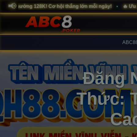
📢
ưởng 128K! Cơ hội thắng lớn mỗi ngày!
•
🔥 Ưu đãi đặc b
ABC88
Đăng 
Thức: 
Ca