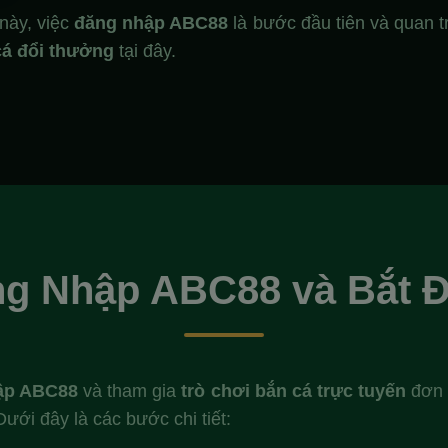
này, việc
đăng nhập ABC88
là bước đầu tiên và quan t
cá đổi thưởng
tại đây.
g Nhập ABC88 và Bắt Đ
ập ABC88
và tham gia
trò chơi bắn cá trực tuyến
đơn 
Dưới đây là các bước chi tiết: