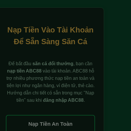
Nạp Tiền Vào Tài Khoản
Để Sẵn Sàng Săn Cá
Để bắt đầu
săn cá đổi thưởng
, bạn cần
nạp tiền ABC88
vào tài khoản. ABC88 hỗ
trợ nhiều phương thức nạp tiền an toàn và
tiện lợi như ngân hàng, ví điện tử, thẻ cào.
Hướng dẫn chi tiết có sẵn trong mục "Nạp
tiền" sau khi
đăng nhập ABC88
.
Nạp Tiền An Toàn