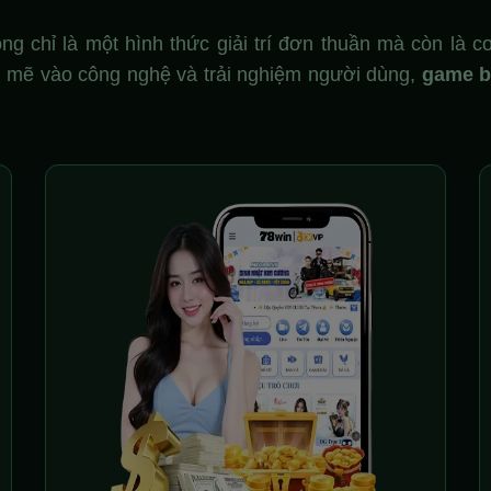
g chỉ là một hình thức giải trí đơn thuần mà còn là 
h mẽ vào công nghệ và trải nghiệm người dùng,
game b