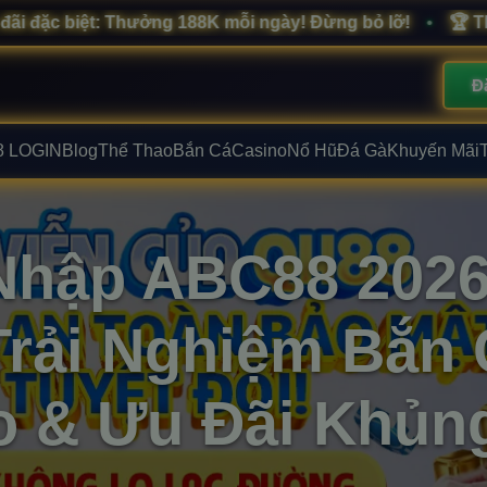
iệt: Thưởng 188K mỗi ngày! Đừng bỏ lỡ!
•
🏆 Thắng lớn 
Đ
 LOGIN
Blog
Thể Thao
Bắn Cá
Casino
Nổ Hũ
Đá Gà
Khuyến Mãi
Nhập ABC88 2026
Trải Nghiệm Bắn 
o & Ưu Đãi Khủng