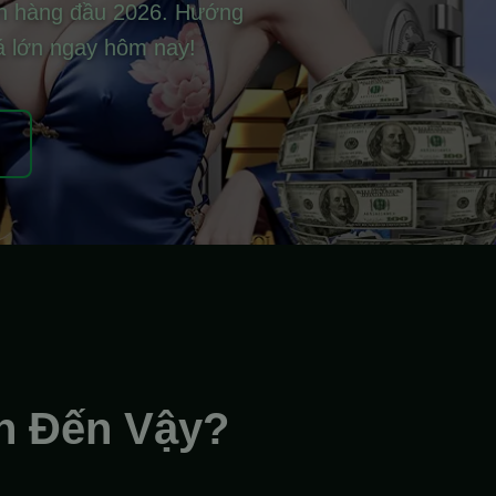
tín hàng đầu 2026. Hướng
á lớn ngay hôm nay!
n Đến Vậy?