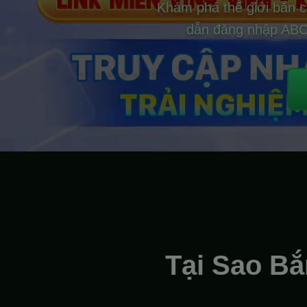
Khám phá thế giới bắn c
dẫn đăng nhập ABC8
Tại Sao B