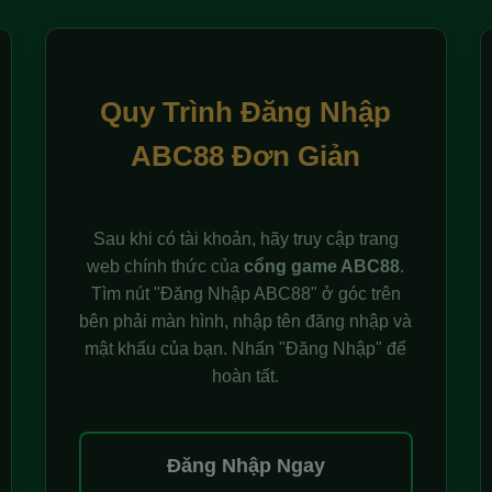
Quy Trình Đăng Nhập
ABC88 Đơn Giản
Sau khi có tài khoản, hãy truy cập trang
web chính thức của
cổng game ABC88
.
Tìm nút "Đăng Nhập ABC88" ở góc trên
bên phải màn hình, nhập tên đăng nhập và
mật khẩu của bạn. Nhấn "Đăng Nhập" để
hoàn tất.
Đăng Nhập Ngay