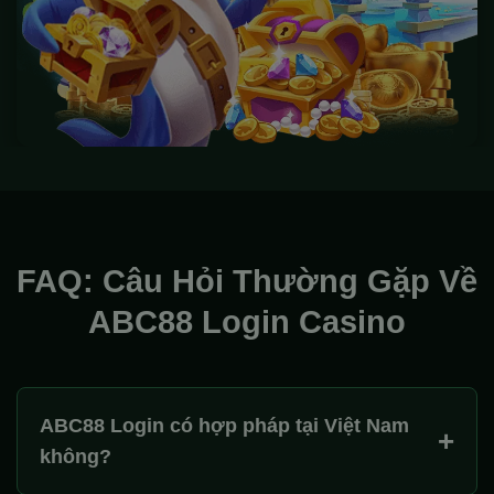
FAQ: Câu Hỏi Thường Gặp Về
ABC88 Login Casino
ABC88 Login có hợp pháp tại Việt Nam
+
không?