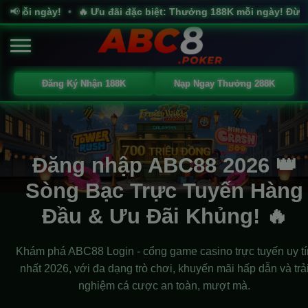
y!
🔥 Ưu đãi đặc biệt: Thưởng 188K mỗi ngày! Đừng bỏ lỡ!
📢
•
•
Đăng Ký Nhận 188K
Nạp Ngay Thưởng 288K
Đăng nhập ABC88 2026 👑
Sòng Bạc Trực Tuyến Hàng
Đầu & Ưu Đãi Khủng! 🔥
Khám phá ABC88 Login - cổng game casino trực tuyến uy tí
nhất 2026, với đa dạng trò chơi, khuyến mãi hấp dẫn và trả
nghiệm cá cược an toàn, mượt mà.