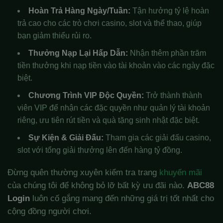
Hoàn Trả Hàng Ngày/Tuần:
Tận hưởng tỷ lệ hoàn
trả cao cho các trò chơi casino, slot và thể thao, giúp
bạn giảm thiểu rủi ro.
Thưởng Nạp Lại Hấp Dẫn:
Nhận thêm phần trăm
tiền thưởng khi nạp tiền vào tài khoản vào các ngày đặc
biệt.
Chương Trình VIP Độc Quyền:
Trở thành thành
viên VIP để nhận các đặc quyền như quản lý tài khoản
riêng, ưu tiên rút tiền và quà tặng sinh nhật đặc biệt.
Sự Kiện & Giải Đấu:
Tham gia các giải đấu casino,
slot với tổng giải thưởng lên đến hàng tỷ đồng.
Đừng quên thường xuyên kiểm tra trang
khuyến mãi
của chúng tôi để không bỏ lỡ bất kỳ ưu đãi nào.
ABC88
Login
luôn cố gắng mang đến những giá trị tốt nhất cho
cộng đồng người chơi.