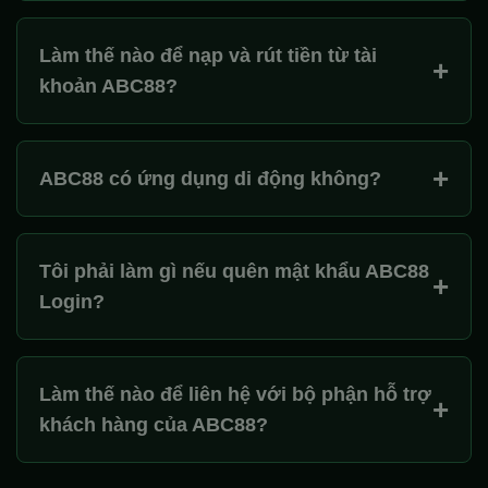
Làm thế nào để nạp và rút tiền từ tài
+
khoản ABC88?
+
ABC88 có ứng dụng di động không?
Tôi phải làm gì nếu quên mật khẩu ABC88
+
Login?
Làm thế nào để liên hệ với bộ phận hỗ trợ
+
khách hàng của ABC88?