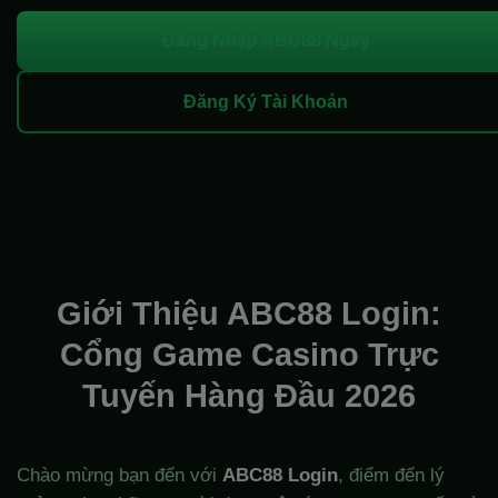
Đăng Nhập ABC88 Ngay
Đăng Ký Tài Khoản
Giới Thiệu ABC88 Login:
Cổng Game Casino Trực
Tuyến Hàng Đầu 2026
Chào mừng bạn đến với
ABC88 Login
, điểm đến lý