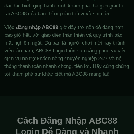
đãi đặc biệt, giúp hành trình khám phá thế giới giải trí
tại ABC88 của bạn thêm phần thú vị và sinh lời.
Việc
đăng nhập ABC88
giờ đây trở nên dễ dàng hơn
bao giờ hết, với giao diện thân thiện và quy trình bảo
mật nghiêm ngặt. Dù bạn là người chơi mới hay thành
viên lâu năm, ABC88 Login luôn sẵn sàng phục vụ với
dịch vụ hỗ trợ khách hàng chuyên nghiệp 24/7 và hệ
thống thanh toán nhanh chóng, tiện lợi. Hãy cùng chúng
tôi khám phá sự khác biệt mà ABC88 mang lại!
Cách Đăng Nhập ABC88
Login Dễ Dàng và Nhanh