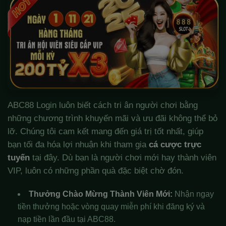
ABC88 Login luôn biết cách tri ân người chơi bằng
những chương trình khuyến mãi và ưu đãi không thể bỏ
lỡ. Chúng tôi cam kết mang đến giá trị tốt nhất, giúp
bạn tối đa hóa lợi nhuận khi tham gia
cá cược trực
tuyến
tại đây. Dù bạn là người chơi mới hay thành viên
VIP, luôn có những phần quà đặc biệt chờ đón.
Thưởng Chào Mừng Thành Viên Mới:
Nhận ngay
tiền thưởng hoặc vòng quay miễn phí khi đăng ký và
nạp tiền lần đầu tại ABC88.