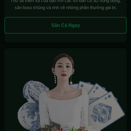
Thử tài thiện xạ của bạn với các trò bắn cá 3D sống động,
săn boss khủng và rinh về những phần thưởng giá trị.
Săn Cá Ngay