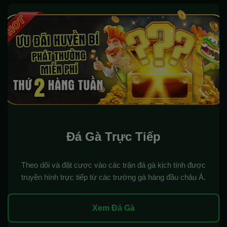
Đá Gà Trực Tiếp
Theo dõi và đặt cược vào các trận đá gà kịch tính được
truyền hình trực tiếp từ các trường gà hàng đầu châu Á.
Xem Đá Gà