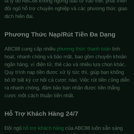
là lý do ABC88 không ngừng đầu tư vào việc phát triển
đội ngũ hỗ trợ chuyên nghiệp và các phương thức giao
dịch hiện đại.
Phương Thức Nạp/Rút Tiền Đa Dạng
ABC88 cung cấp nhiều
phương thức thanh toán
linh
hoạt, nhanh chóng và bảo mật, bao gồm chuyển khoản
ngân hàng, ví điện tử, thẻ cào và nhiều lựa chọn khác.
Quy trình nạp tiền được xử lý tức thì, giúp bạn không
bỏ lỡ bất kỳ cơ hội cá cược nào. Việc rút tiền cũng diễn
ra nhanh chóng, đảm bảo bạn nhận được tiền thắng
cược một cách thuận tiện nhất.
Hỗ Trợ Khách Hàng 24/7
Đội ngũ
hỗ trợ khách hàng
của ABC88 luôn sẵn sàng