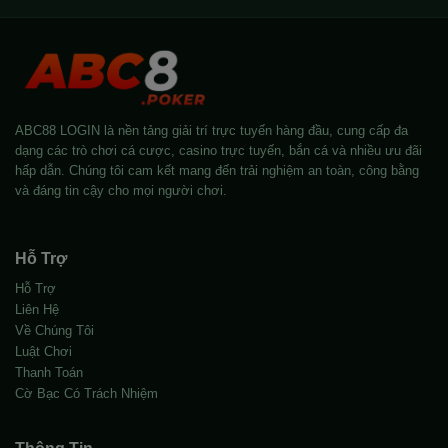
ABC88 LOGIN là nền tảng giải trí trực tuyến hàng đầu, cung cấp đa
dạng các trò chơi cá cược, casino trực tuyến, bắn cá và nhiều ưu đãi
hấp dẫn. Chúng tôi cam kết mang đến trải nghiệm an toàn, công bằng
và đáng tin cậy cho mọi người chơi.
Hỗ Trợ
Hỗ Trợ
Liên Hệ
Về Chúng Tôi
Luật Chơi
Thanh Toán
Cờ Bạc Có Trách Nhiệm