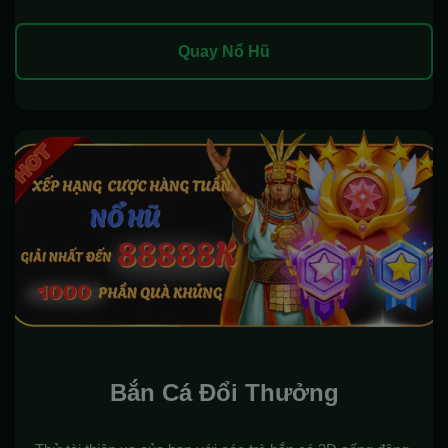
Quay Nổ Hũ
Bắn Cá Đổi Thưởng