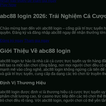
Nhấn vào video để tham gia ngay
Play Now
abc88 login 2026: Trải Nghiệm Cá Cượ
Chào mừng bạn đến với abc88 login – cổng giải trí trực tuyến
quyền. Đăng ký và đăng nhập abc88 ngay để nhận thưởng lớn v
Đăng ký ngay
Tham gia ngay
Giới Thiệu Về abc88 login
abc88 login tự hào là nhà cái cá cược trực tuyến uy tín hàng đầ
kết tạo ra một sân chơi công bằng, nơi mọi người chơi đều có 
mạnh mẽ vào công nghệ, abc88 login không ngừng cải tiến để m
và giải trí trực tuyến, cung cấp đa dạng các trò chơi từ truyề
Định Vị Thương Hiệu
abc88 login được định vị là thương hiệu cá cược trực tuyến uy t
phẩm chất lượng cao, từ casino trực tiếp đến các trò chơi thể 
trò chơi đều rõ ràng. Với abc88 login, người chơi có thể yên t