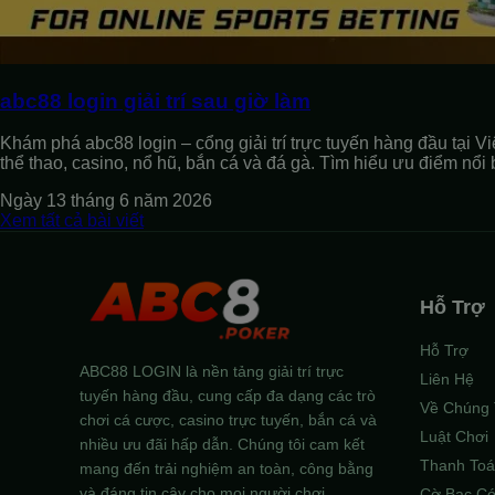
abc88 login giải trí sau giờ làm
Khám phá abc88 login – cổng giải trí trực tuyến hàng đầu tại 
thể thao, casino, nổ hũ, bắn cá và đá gà. Tìm hiểu ưu điểm nổi
Ngày 13 tháng 6 năm 2026
Xem tất cả bài viết
Hỗ Trợ
Hỗ Trợ
ABC88 LOGIN là nền tảng giải trí trực
Liên Hệ
tuyến hàng đầu, cung cấp đa dạng các trò
Về Chúng 
chơi cá cược, casino trực tuyến, bắn cá và
Luật Chơi
nhiều ưu đãi hấp dẫn. Chúng tôi cam kết
Thanh Toá
mang đến trải nghiệm an toàn, công bằng
và đáng tin cậy cho mọi người chơi.
Cờ Bạc Có