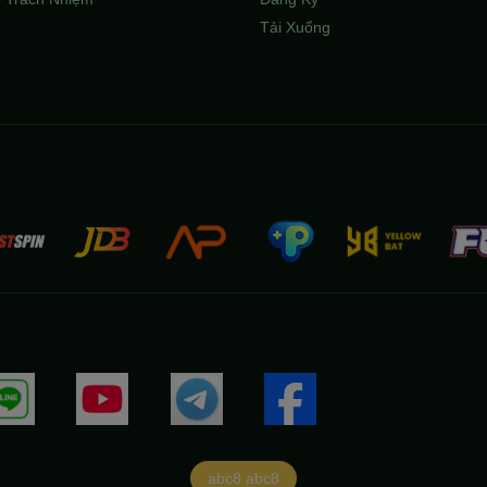
Tải Xuống
abc8 abc8