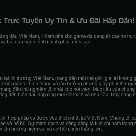
c Trực Tuyến Uy Tín & Ưu Đãi Hấp Dẫn!
 hàng đầu Việt Nam. Khám phá kho game đa dạng từ casino trực 
à bắt đầu hành trình chinh phục đỉnh cao!
u tại thị trường Việt Nam, mang đến một thế giới giải trí không
cơ hội giành chiến thắng và tận hưởng những giây phút thư giã
ang đến trải nghiệm tốt nhất cho hội viên. Mục tiêu của chúng
n thống đến hiện đại, đáp ứng mọi sở thích và nhu cầu. Hãy đăng
ín, hợp pháp và được yêu thích nhất tại Việt Nam. Chúng tôi cun
thao và nổ hũ. Sự minh bạch và công bằng là kim chỉ nam trong 
âm tận hưởng niềm vui và cơ hội chiến thắng lớn.