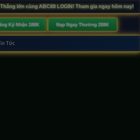
ớn cùng ABC88 LOGIN! Tham gia ngay hôm nay!
•
🎁 Đăn
ăng Ký Nhận 188K
Nạp Ngay Thưởng 288K
Tin Tức