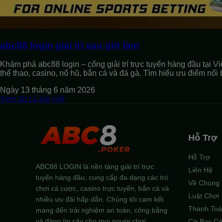
abc88 login giải trí sau giờ làm
Khám phá abc88 login – cổng giải trí trực tuyến hàng đầu tại 
thể thao, casino, nổ hũ, bắn cá và đá gà. Tìm hiểu ưu điểm nổi
Ngày 13 tháng 6 năm 2026
Xem tất cả bài viết
Hỗ Trợ
Hỗ Trợ
ABC88 LOGIN là nền tảng giải trí trực
Liên Hệ
tuyến hàng đầu, cung cấp đa dạng các trò
Về Chúng 
chơi cá cược, casino trực tuyến, bắn cá và
Luật Chơi
nhiều ưu đãi hấp dẫn. Chúng tôi cam kết
Thanh Toá
mang đến trải nghiệm an toàn, công bằng
và đáng tin cậy cho mọi người chơi.
Cờ Bạc Có