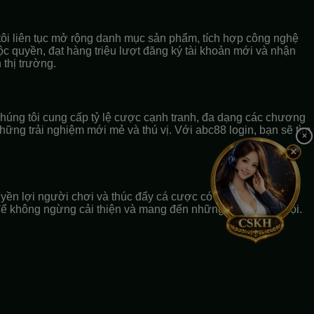
ôi liên tục mở rộng danh mục sản phẩm, tích hợp công nghệ
 quyền, đạt hàng triệu lượt đăng ký tài khoản mới và nhận
 thị trường.
 Chúng tôi cung cấp tỷ lệ cược cạnh tranh, đa dạng các chương
hững trải nghiệm mới mẻ và thú vị. Với abc88 login, bạn sẽ tìm
×
 quyền lợi người chơi và thúc đẩy cá cược có trách nhiệm. Mọi
để không ngừng cải thiện và mang đến những giá trị vượt trội.