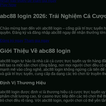
Nhấn vào video để tham gia ngay
Play Now
abc88 login 2026: Trải Nghiệm Cá Cượ
Chào mừng bạn đến với abc88 login – cổng giải trí trực tuyến
quyền. Đăng ký và đăng nhập abc88 ngay để nhận thưởng lớn v
Đăng ký ngay
Tham gia ngay
Giới Thiệu Về abc88 login
abc88 login tự hào là nhà cái cá cược trực tuyến uy tín hàng đầ
kết tạo ra một sân chơi công bằng, nơi mọi người chơi đều có 
mạnh mẽ vào công nghệ, abc88 login không ngừng cải tiến để m
và giải trí trực tuyến, cung cấp đa dạng các trò chơi từ truyề
Định Vị Thương Hiệu
abc88 login được định vị là thương hiệu cá cược trực tuyến uy t
phẩm chất lượng cao, từ casino trực tiếp đến các trò chơi thể 
trò chơi đều rõ ràng. Với abc88 login, người chơi có thể yên t