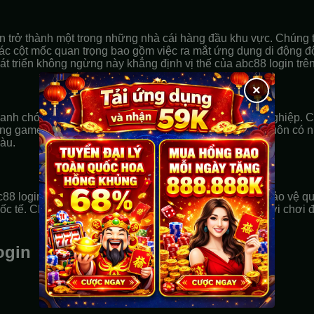
 trở thành một trong những nhà cái hàng đầu khu vực. Chúng t
c cột mốc quan trọng bao gồm việc ra mắt ứng dụng di động độc
t triển không ngừng này khẳng định vị thế của abc88 login trên
×
h nhanh chóng và dịch vụ hỗ trợ khách hàng 24/7 chuyên nghiệp.
thống game được cập nhật liên tục, đảm bảo người chơi luôn có n
iàu.
88 login cam kết mang lại trải nghiệm giải trí tốt nhất, bảo vệ
ốc tế. Chúng tôi luôn lắng nghe ý kiến phản hồi từ người chơi 
ogin