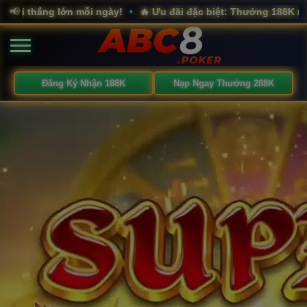
📢
 thắng lớn mỗi ngày!
🔥 Ưu đãi đặc biệt: Thưởng 188K mỗi ng
•
Đăng Ký Nhận 188K
Nạp Ngay Thưởng 288K