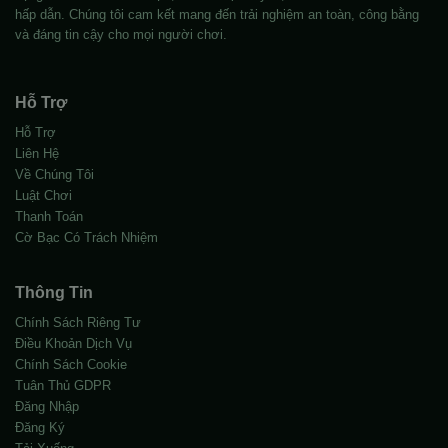
hấp dẫn. Chúng tôi cam kết mang đến trải nghiệm an toàn, công bằng
và đáng tin cậy cho mọi người chơi.
Hỗ Trợ
Hỗ Trợ
Liên Hệ
Về Chúng Tôi
Luật Chơi
Thanh Toán
Cờ Bạc Có Trách Nhiệm
Thông Tin
Chính Sách Riêng Tư
Điều Khoản Dịch Vụ
Chính Sách Cookie
Tuân Thủ GDPR
Đăng Nhập
Đăng Ký